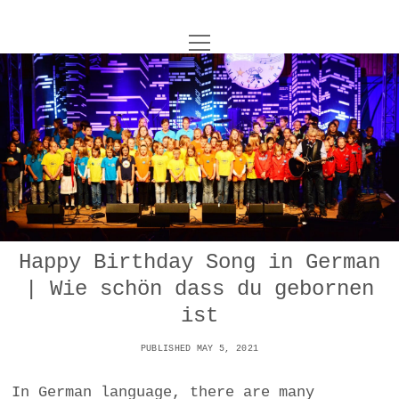
o
UNCOY
p
e
n
ABOUT
m
e
n
u
ARCHIVES
o
p
e
DANCE
CONTACT
n
m
e
IMPULSTANZ
n
u
T
Happy Birthday Song in German
t
i
FILM
w
| Wie schön dass du gebornen
w
n
i
i
s
MUSIC
ist
t
t
t
t
PUBLISHED MAY 5, 2021
PHOTOGRAPHY
t
a
e
e
g
r
In German language, there are many
TECHNOLOGY
r
r