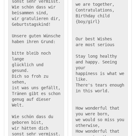
sonst sehr vermisst.

we are together,

Wie schön dass wir 
Contratulations, 
beisammen sind,

Birthday child 
wir gratulieren dir, 
Geburtstagskind!

Unsere guten Wünsche

Our best Wishes

haben ihren Grund:

are most serious

bitte bleib noch 
Stay long healthy 

lange

and happy. Seeing 
glücklich und 
your

gesund.

happiness is what we 
Dich so froh zu 
like.

sehen,

There's tears enough

ist was uns gefällt,

Tränen gibt es schon

genug auf dieser 
Welt.

How wonderful that 
you were born,

Wie schön dass du 
we would so miss you 
geboren bist,

otherwise,

wir hätten dich 
How wonderful that 
sonst sehr vermisst.
