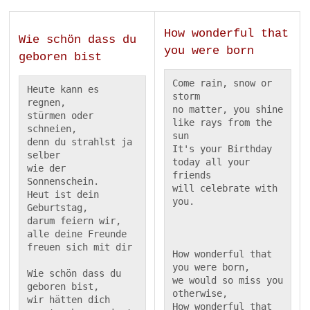
How wonderful that
Wie schön dass du
you were born
geboren bist
Come rain, snow or 
Heute kann es 
storm

regnen,

no matter, you shine

stürmen oder 
like rays from the 
schneien,

sun

denn du strahlst ja 
It's your Birthday

selber

today all your 
wie der 
friends

Sonnenschein.

will celebrate with 
Heut ist dein 
Geburtstag,

darum feiern wir,

alle deine Freunde

freuen sich mit dir

How wonderful that 
you were born,

Wie schön dass du 
we would so miss you 
geboren bist,

otherwise,

wir hätten dich 
How wonderful that 