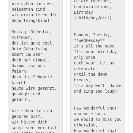
we are together,

Wie schön dass wir 
Contratulations, 
beisammen sind,

Birthday 
wir gratulieren dir, 
Geburtstagskind!

Montag, Dienstag, 
Monday, Tuesday, 
Mittwoch,

**Wednesday**

das ist ganz egal,

it's all the same

Dein Geburtstag 
It's your birthday 
kommt im Jahr

only once

doch nur einmal.

each year. Let us 
Darum lass uns 
celebrate

feiern,

until the dawn 
dass die Schwarte 
breaks,

kracht,

this day we'll dance

heute wird getanzt,

gesungen und 
gelacht.

How wonderful that 
Wie schön dass du 
you were born,

geboren bist,

we would so miss you 
wir hätten dich 
otherwise,

sonst sehr vermisst.

How wonderful that 