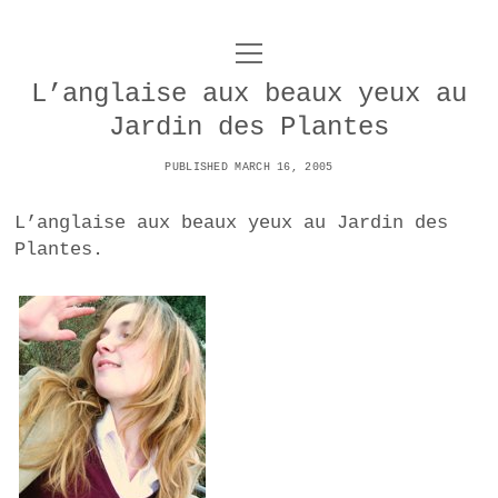
o
UNCOY
p
e
L’anglaise aux beaux yeux au
n
ABOUT
m
Jardin des Plantes
e
n
u
PUBLISHED MARCH 16, 2005
ARCHIVES
o
p
L’anglaise aux beaux yeux au Jardin des
e
DANCE
CONTACT
n
Plantes.
m
e
IMPULSTANZ
n
u
T
t
i
FILM
w
w
n
i
i
s
MUSIC
t
t
t
t
PHOTOGRAPHY
t
a
e
e
g
r
TECHNOLOGY
r
r